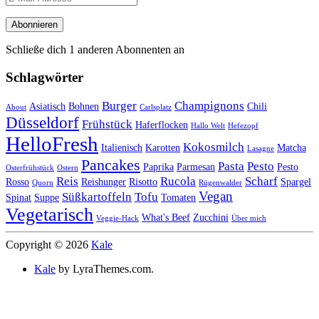
Mail-
Adresse
Abonnieren
Schließe dich 1 anderen Abonnenten an
Schlagwörter
Burger
Champignons
Asiatisch
Bohnen
Chili
About
Carlsplatz
Düsseldorf
Frühstück
Haferflocken
Hallo Welt
Hefezopf
HelloFresh
Kokosmilch
Italienisch
Karotten
Matcha
Lasagne
Pancakes
Pasta
Pesto
Paprika
Parmesan
Pesto
Osterfrühstück
Ostern
Reis
Rucola
Scharf
Rosso
Reishunger
Risotto
Spargel
Quorn
Rügenwalder
Vegan
Süßkartoffeln
Tofu
Spinat
Suppe
Tomaten
Vegetarisch
What's Beef
Zucchini
Veggie-Hack
Über mich
Copyright © 2026
Kale
Kale
by LyraThemes.com.