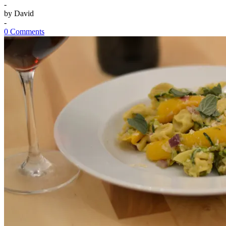
-
by
David
-
0 Comments