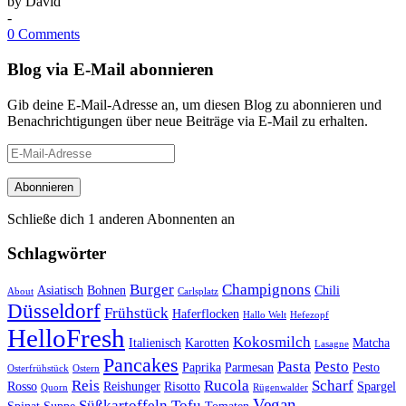
by
David
-
0 Comments
Blog via E-Mail abonnieren
Gib deine E-Mail-Adresse an, um diesen Blog zu abonnieren und
Benachrichtigungen über neue Beiträge via E-Mail zu erhalten.
E-
Mail-
Adresse
Abonnieren
Schließe dich 1 anderen Abonnenten an
Schlagwörter
Burger
Champignons
Asiatisch
Bohnen
Chili
About
Carlsplatz
Düsseldorf
Frühstück
Haferflocken
Hallo Welt
Hefezopf
HelloFresh
Kokosmilch
Italienisch
Karotten
Matcha
Lasagne
Pancakes
Pasta
Pesto
Paprika
Parmesan
Pesto
Osterfrühstück
Ostern
Reis
Rucola
Scharf
Rosso
Reishunger
Risotto
Spargel
Quorn
Rügenwalder
Vegan
Süßkartoffeln
Tofu