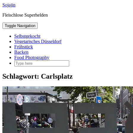
Sojajin
Fleischlose Superhelden
Toggle Navigation
Selbstgekocht
Vegetarisches Düsseldorf
Frühstück
Backen
Food Photography
Schlagwort:
Carlsplatz