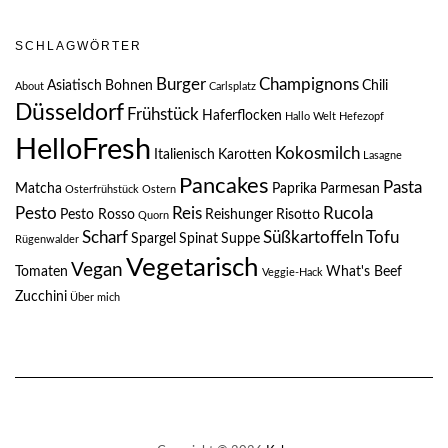
SCHLAGWÖRTER
Burger
Champignons
Asiatisch
Bohnen
Chili
About
Carlsplatz
Düsseldorf
Frühstück
Haferflocken
Hallo Welt
Hefezopf
HelloFresh
Kokosmilch
Italienisch
Karotten
Lasagne
Pancakes
Pasta
Matcha
Paprika
Parmesan
Osterfrühstück
Ostern
Pesto
Reis
Rucola
Pesto Rosso
Reishunger
Risotto
Quorn
Scharf
Süßkartoffeln
Tofu
Spargel
Spinat
Suppe
Rügenwalder
Vegetarisch
Vegan
Tomaten
What's Beef
Veggie-Hack
Zucchini
Über mich